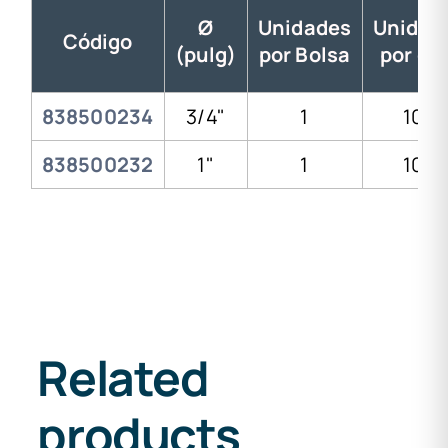
Ø
Unidades
Unidad
Código
(pulg)
por Bolsa
por ca
838500234
3/4"
1
100
838500232
1"
1
100
Related
products