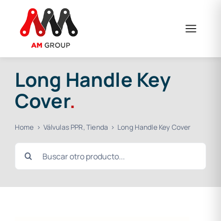
Skip
to
content
Long Handle Key
Cover
.
Home
Válvulas PPR
Tienda
Long Handle Key Cover
Search
for: