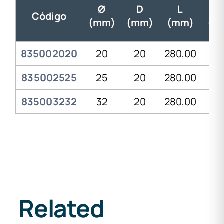
Ø
D
L
Código
(mm)
(mm)
(mm)
(m
835002020
20
20
280,00
4,
835002525
25
20
280,00
5,
835003232
32
20
280,00
5,
Related