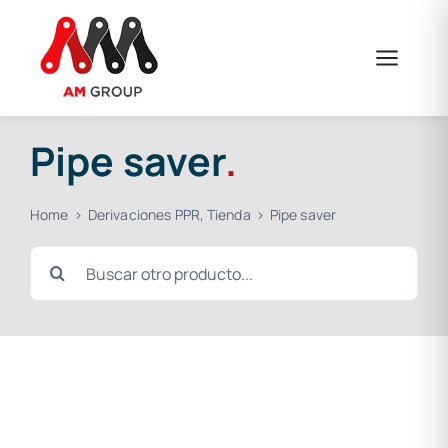
Skip
to
content
Pipe saver
.
Home
Derivaciones PPR
Tienda
Pipe saver
Search
for: