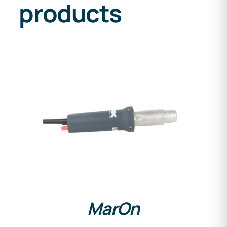
products
DETAILS
MarOn