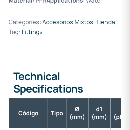
Material
: PPR
Applications
: Water
Categories:
Accesorios Mixtos
,
Tienda
Tag:
Fittings
Technical
Specifications
Ø
d1
d
Código
Tipo
(mm)
(mm)
(plug