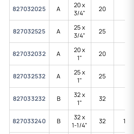
20 x
827032025
A
20
3/4
3/4"
25 x
827032525
A
25
3/4
3/4"
20 x
827032032
A
20
1"
1"
25 x
827032532
A
25
1"
1"
32 x
827033232
B
32
1"
1"
32 x
827033240
B
32
1 1/
1-1/4"