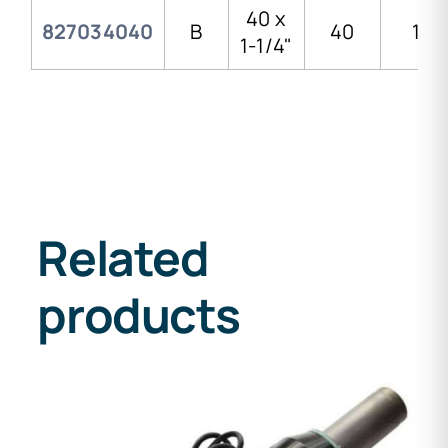
40 x
827034040
B
40
1 1/
1-1/4"
Related
products