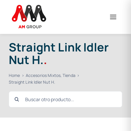
Skip
to
content
Straight Link Idler
Nut H.
.
Home
Accesorios Mixtos
Tienda
Straight Link Idler Nut H.
Search
for: