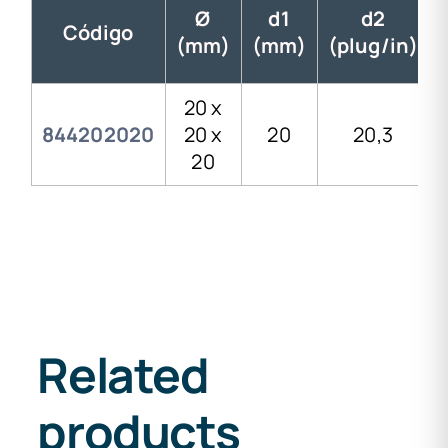
Ø
d1
d2
Código
(mm)
(mm)
(plug/in)
20 x
844202020
20 x
20
20,3
20
Related
products