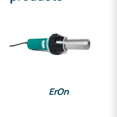
DETAILS
ErOn