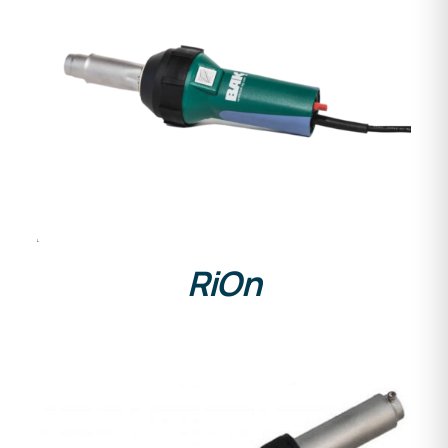
DETAILS
RiOn