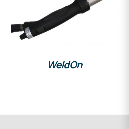
DETAILS
WeldOn