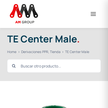
Skip
to
content
TE Center Male
.
Home
Derivaciones PPR
Tienda
TE Center Male
Search
for: