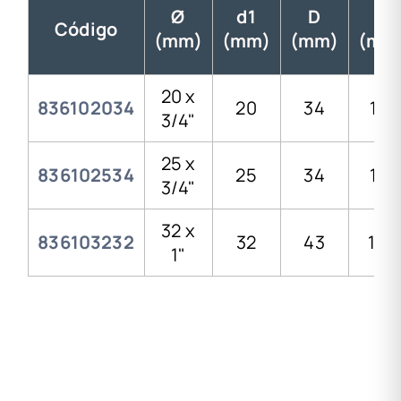
Ø
d1
D
H
Código
(mm)
(mm)
(mm)
(mm
20 x
836102034
20
34
119
3/4"
25 x
836102534
25
34
119
3/4"
32 x
836103232
32
43
134
1"