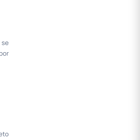
 se
por
eto