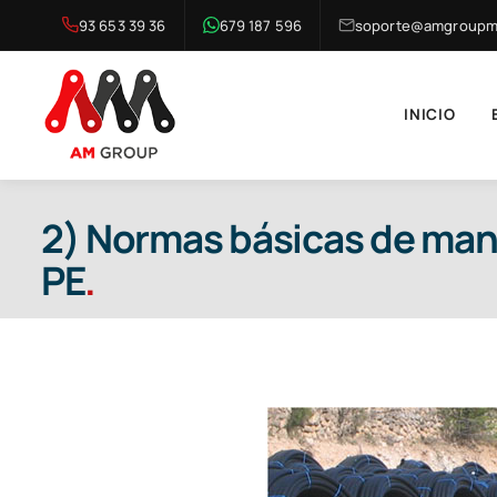
Saltar
93 653 39 36
679 187 596
soporte@amgroupma
al
contenido
INICIO
2) Normas básicas de man
PE
.