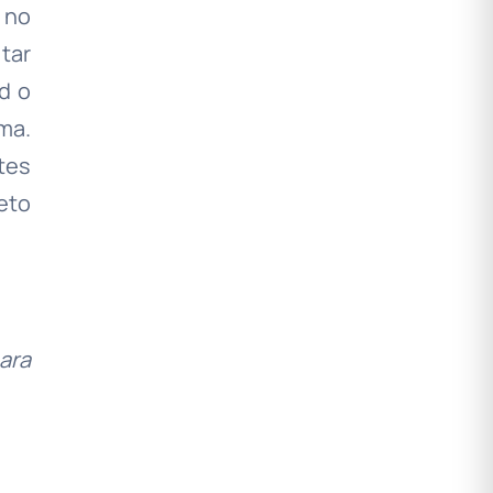
 no
tar
d o
ma.
tes
eto
ara