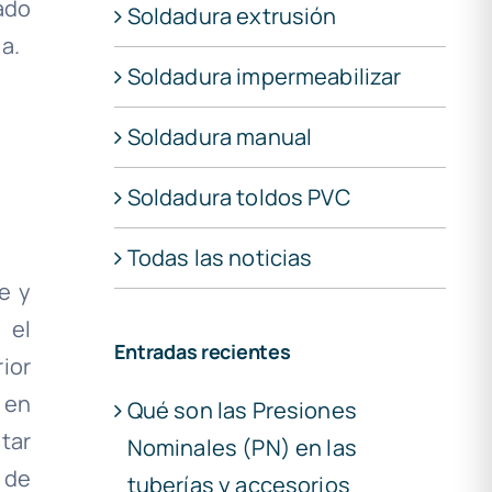
ado
Soldadura extrusión
a.
Soldadura impermeabilizar
Soldadura manual
Soldadura toldos PVC
Todas las noticias
e y
 el
Entradas recientes
ior
 en
Qué son las Presiones
tar
Nominales (PN) en las
 de
tuberías y accesorios