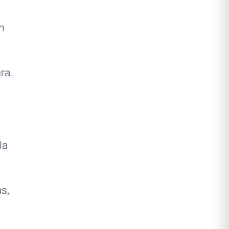
ón
ra.
la
as,