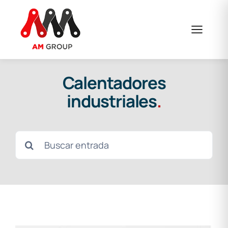
Saltar
al
contenido
Calentadores
industriales
.
Buscar: