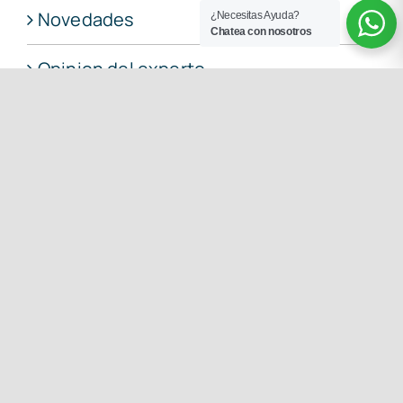
Opinion del experto
¿Necesitas Ayuda?
Chatea con nosotros
Otras noticias
Soldadura de tuberia
Soldadura electrofusion
Soldadura extrusión
Soldadura impermeabilizar
Soldadura manual
Soldadura toldos PVC