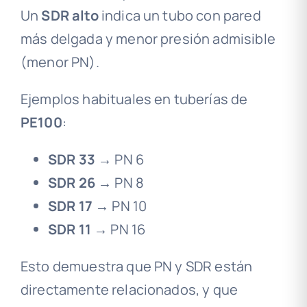
Un
SDR alto
indica un tubo con pared
más delgada y menor presión admisible
(menor PN).
Ejemplos habituales en tuberías de
PE100
:
SDR 33
→ PN 6
SDR 26
→ PN 8
SDR 17
→ PN 10
SDR 11
→ PN 16
Esto demuestra que PN y SDR están
directamente relacionados, y que