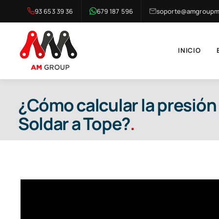
Saltar
93 653 39 36
679 187 596
soporte@amgroupma
al
contenido
INICIO
¿Cómo calcular la presión
Soldar a Tope?
.