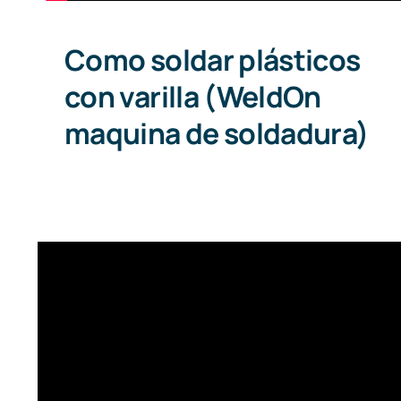
Como soldar plásticos
con varilla (WeldOn
maquina de soldadura)
Cómo Hacer Reducciones de
Diámetro en Tuberías Plásticas:
Guía Completa