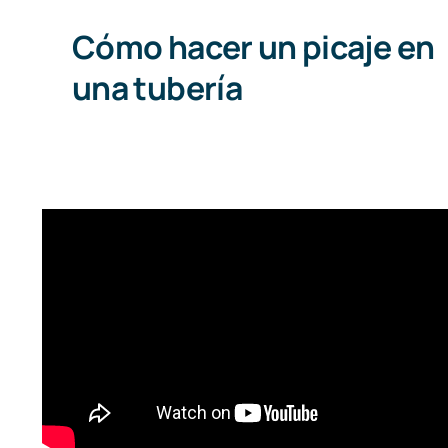
Cómo hacer un picaje en
una tubería
Como soldar plásticos con
varilla (WeldOn maquina de
soldadura)