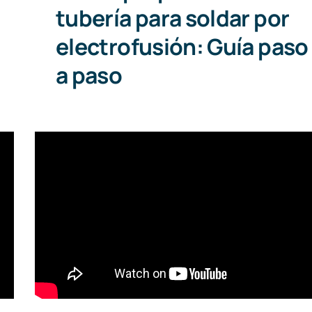
tubería para soldar por
electrofusión: Guía paso
a paso
Cómo soldar planchas de gran
espesor en Calderería Plástica
(C3)