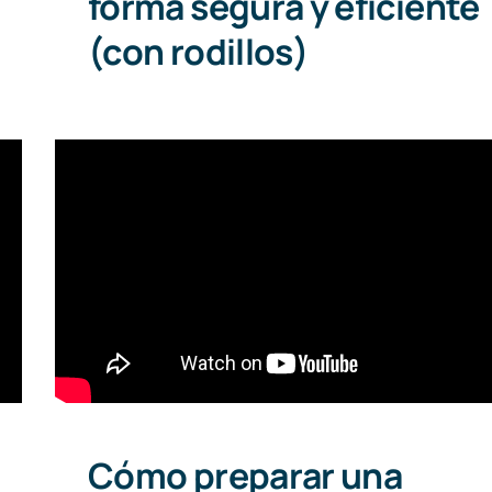
forma segura y eficiente
(con rodillos)
Cómo preparar una tubería para
soldar por electrofusión: Guía
paso a paso
Cómo preparar una