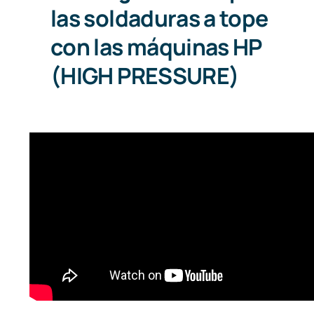
las soldaduras a tope
con las máquinas HP
(HIGH PRESSURE)
Cómo hacer un picaje en una
tubería