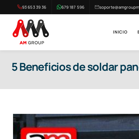
Saltar
93 653 39 36
679 187 596
soporte@amgroupma
al
contenido
INICIO
5 Beneficios de soldar pa