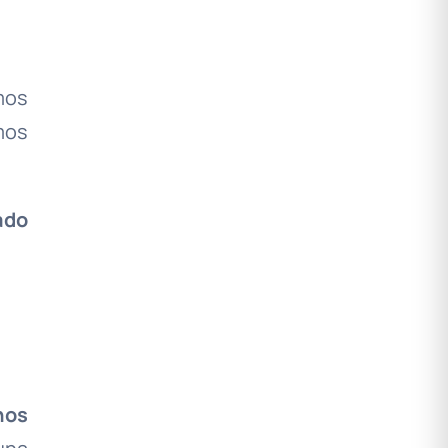
mos
mos
ado
nos