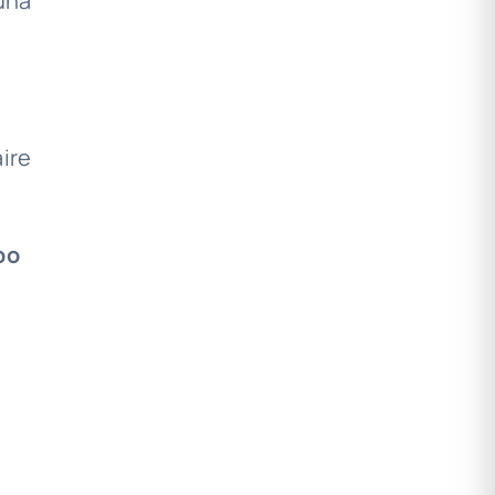
una
ire
po