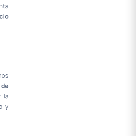
nta
cio
mos
 de
 la
a y