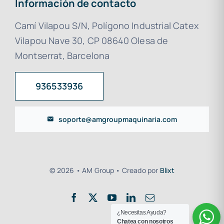
Información de contacto
Camí Vilapou S/N, Polígono Industrial Catex
Vilapou Nave 30, CP 08640 Olesa de
Montserrat, Barcelona
936533936
soporte@amgroupmaquinaria.com
© 2026 • AM Group • Creado por
Blixt
¿Necesitas Ayuda?
Chatea con nosotros