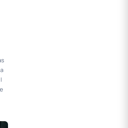
as
la
l
re