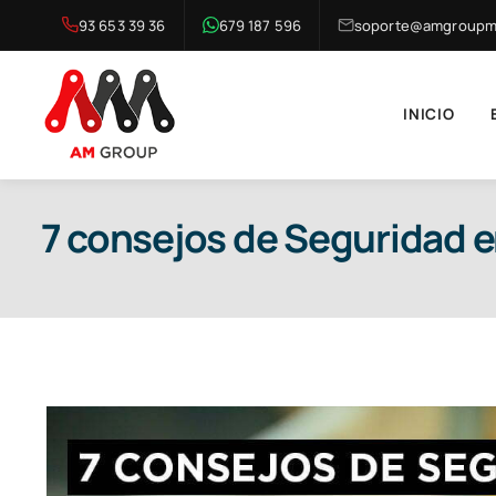
Saltar
93 653 39 36
679 187 596
soporte@amgroupma
al
contenido
INICIO
7 consejos de Seguridad e