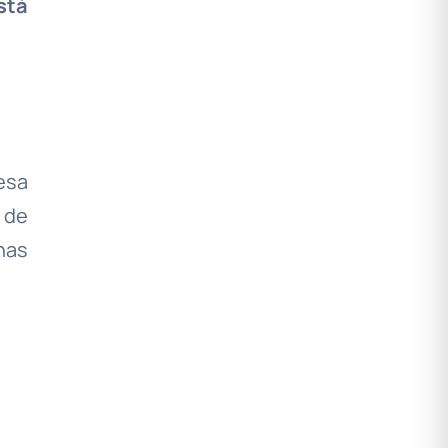
stá
esa
 de
nas