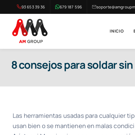
Saltar
93 653 39 36
679 187 596
soporte@amgroupma
al
contenido
INICIO
8 consejos para soldar sin
Las herramientas usadas para cualquier tip
usan bien o se mantienen en malas condici