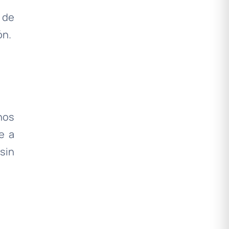
 de
ón.
nos
e a
sin