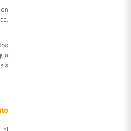
 en
as,
los
ue
sis
nto
 al