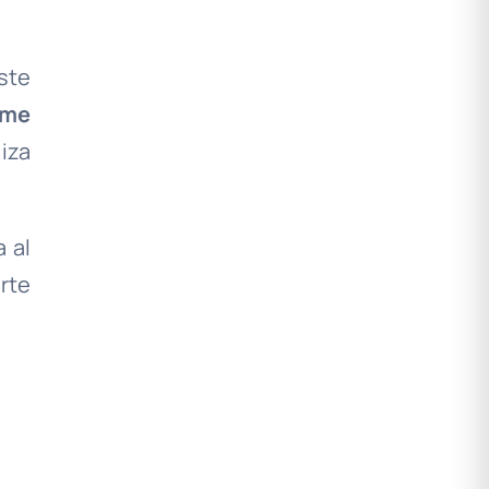
ste
rme
iza
 al
arte