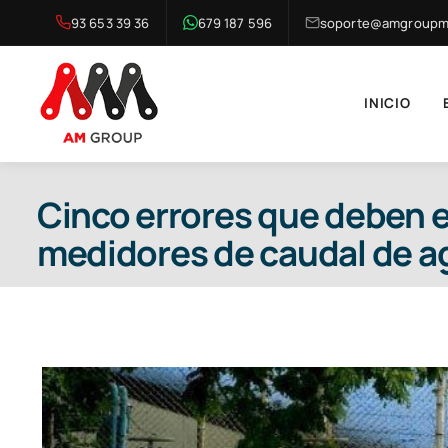
Saltar
93 653 39 36
679 187 596
soporte@amgroupma
al
contenido
INICIO
Cinco errores que deben ev
medidores de caudal de a