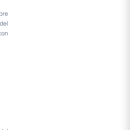
mpre
del
con