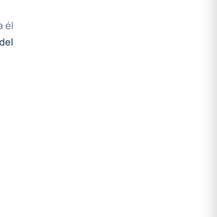
 él
del