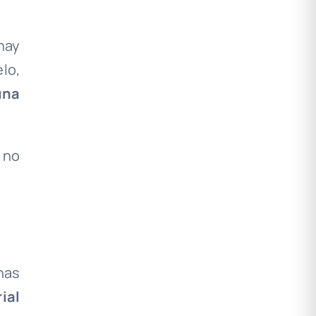
 hay
lo,
una
 no
nas
ial