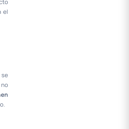
cto
 el
 se
 no
nen
o.