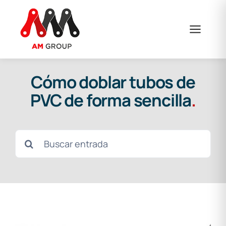
Saltar
al
contenido
Cómo doblar tubos de
PVC de forma sencilla
.
Buscar: