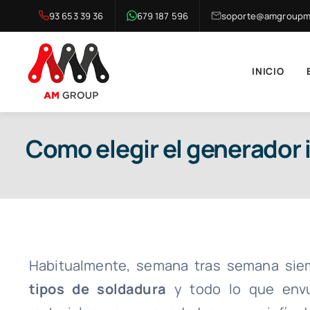
Saltar
93 653 39 36
679 187 596
soporte@amgroupma
al
contenido
INICIO
Como elegir el generador 
Habitualmente, semana tras semana si
tipos de soldadura
y todo lo que envu