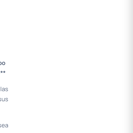
po
**
las
sus
sea