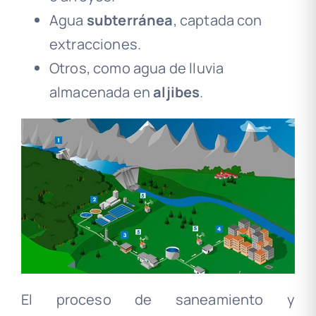
Agua
subterránea
, captada con
extracciones.
Otros, como agua de lluvia
almacenada en
aljibes
.
El proceso de saneamiento y