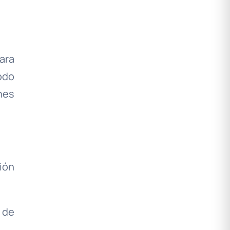
ara
odo
nes
ión
 de