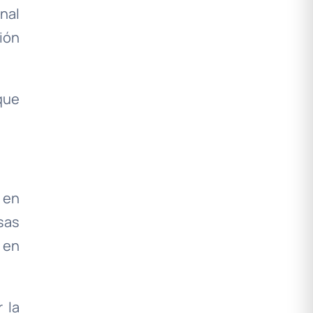
nal
ión
que
 en
sas
 en
 la