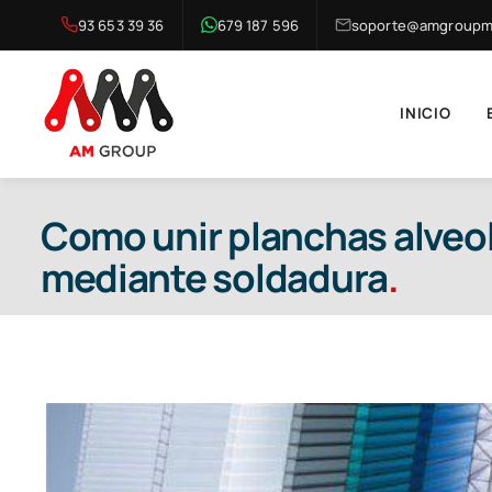
Saltar
93 653 39 36
679 187 596
soporte@amgroupma
al
contenido
INICIO
Como unir planchas alveol
mediante soldadura
.