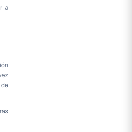
r a
ión
 vez
 de
ras