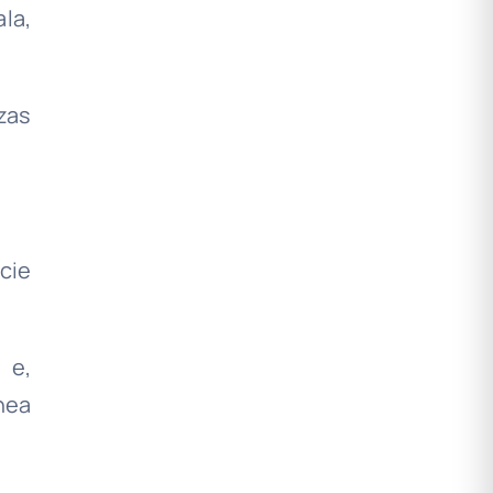
la,
zas
cie
 e,
ínea