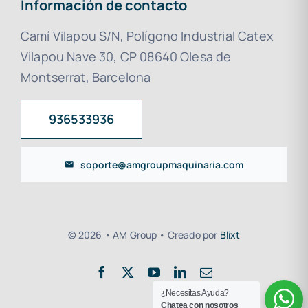
Información de contacto
Camí Vilapou S/N, Polígono Industrial Catex
Vilapou Nave 30, CP 08640 Olesa de
Montserrat, Barcelona
936533936
soporte@amgroupmaquinaria.com
© 2026 • AM Group • Creado por
Blixt
¿Necesitas Ayuda?
Chatea con nosotros