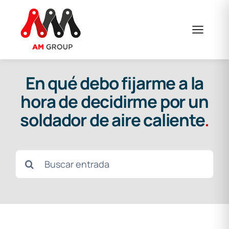
Saltar
al
contenido
En qué debo fijarme a la
hora de decidirme por un
soldador de aire caliente
.
Buscar: