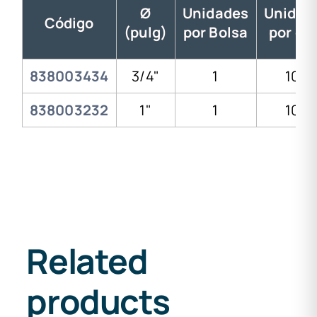
Ø
Unidades
Unidad
Código
(pulg)
por Bolsa
por ca
838003434
3/4"
1
100
838003232
1"
1
100
Related
products