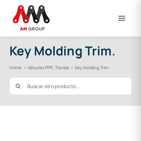
Skip
to
content
Key Molding Trim
.
Home
Válvulas PPR
Tienda
Key Molding Trim
Search
for: