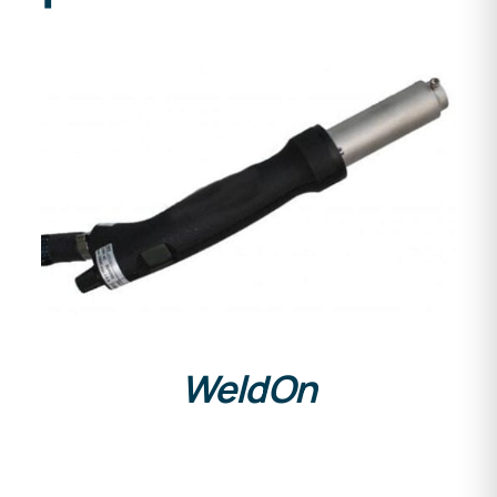
DETAILS
WeldOn