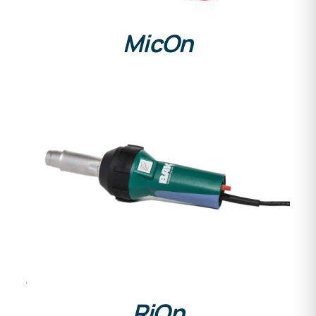
MicOn
DETAILS
RiOn