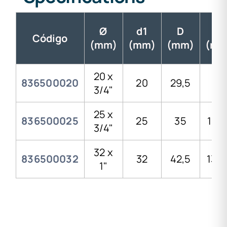
Ø
d1
D
H
Código
(mm)
(mm)
(mm)
(mm
20 x
836500020
20
29,5
116
3/4"
25 x
836500025
25
35
119,
3/4"
32 x
836500032
32
42,5
132,
1"