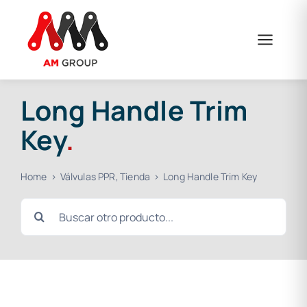
Skip
to
content
Long Handle Trim
Key
.
Home
Válvulas PPR
Tienda
Long Handle Trim Key
Search
for: