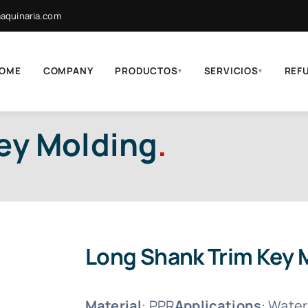
quinaria.com
OME
COMPANY
PRODUCTOS
SERVICIOS
REF
▾
▾
ey Molding
.
Long Shank Trim Key 
Material
: PPR
Applications
: Water