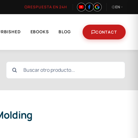
RESPUESTA EN 24H
EN
URBISHED
EBOOKS
BLOG
CONTACT
Search
for:
Molding