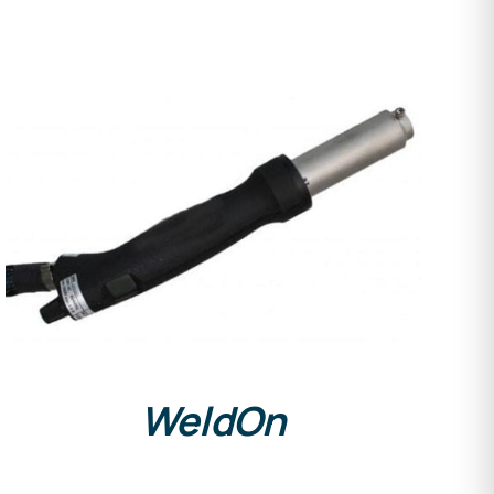
DETAILS
WeldOn