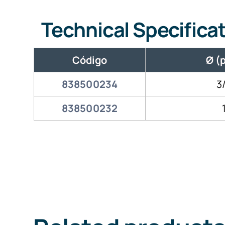
Technical Specifica
Código
Ø (
838500234
3
838500232