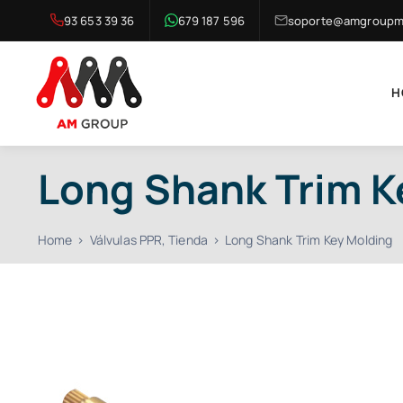
Skip
93 653 39 36
679 187 596
soporte@amgroupma
to
content
H
Long Shank Trim K
Home
Válvulas PPR
Tienda
Long Shank Trim Key Molding