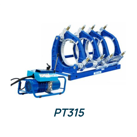
s
DETAILS
PT315