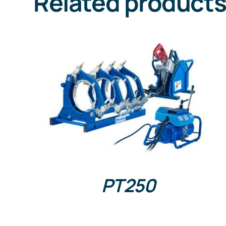
Related product
DETAILS
PT250