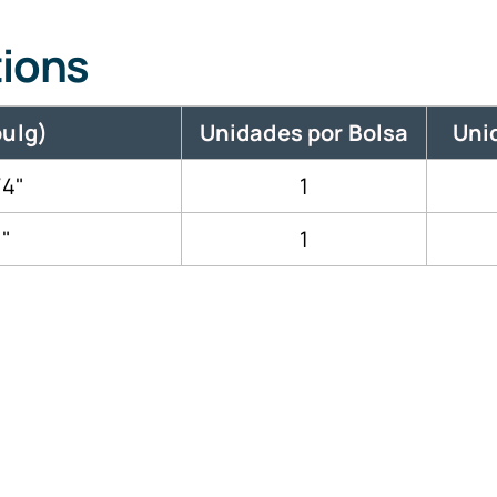
tions
pulg)
Unidades por Bolsa
Uni
/4"
1
1"
1