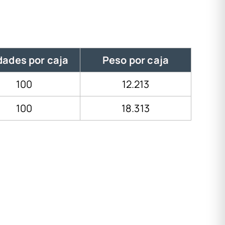
dades por caja
Peso por caja
100
12.213
100
18.313