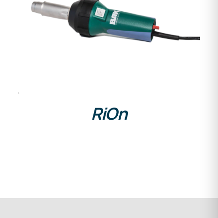
DETAILS
RiOn