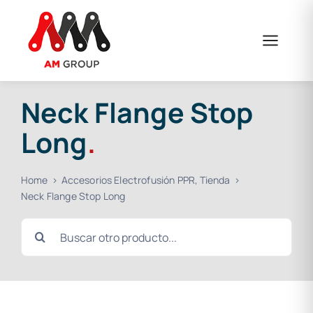
Skip
to
content
Neck Flange Stop
Long
.
Home
Accesorios Electrofusión PPR
Tienda
Neck Flange Stop Long
Search
for: