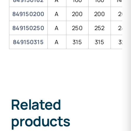
849150200
A
200
200
20
849150250
A
250
252
24
849150315
A
315
315
32
Related
products