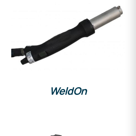
DETAILS
WeldOn