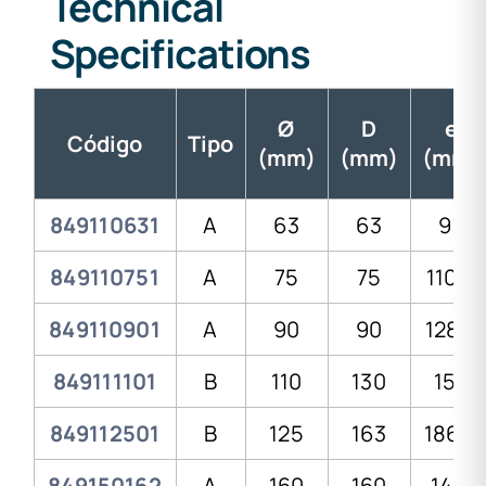
Technical
Specifications
Ø
D
e
Código
Tipo
(mm)
(mm)
(mm)
849110631
A
63
63
93
849110751
A
75
75
110,5
849110901
A
90
90
128,5
849111101
B
110
130
156
849112501
B
125
163
186.5
849150162
A
160
160
14,5