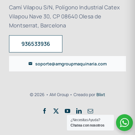
Camí Vilapou S/N, Polígono Industrial Catex
Vilapou Nave 30, CP 08640 Olesa de
Montserrat, Barcelona
936533936
soporte@amgroupmaquinaria.com
© 2026 • AM Group • Creado por
Blixt
¿Necesitas Ayuda?
Chatea con nosotros