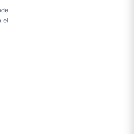
nde
 el