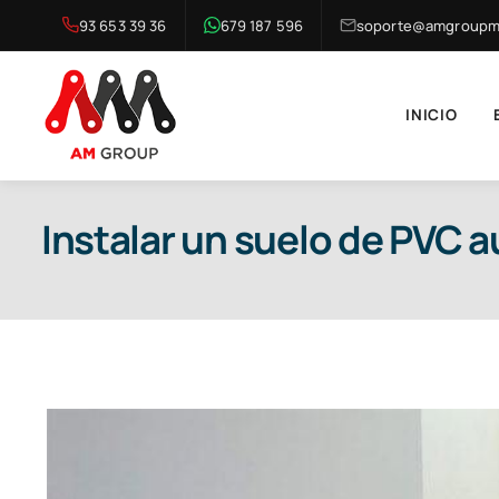
Saltar
93 653 39 36
679 187 596
soporte@amgroupma
al
contenido
INICIO
Instalar un suelo de PVC 