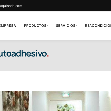
quinaria.com
EMPRESA
PRODUCTOS
SERVICIOS
REACONDICIO
▾
▾
autoadhesivo
.