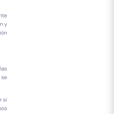
nte
n y
ión
ñas
 se
 si
nos