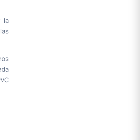
 la
las
nos
ada
PVC