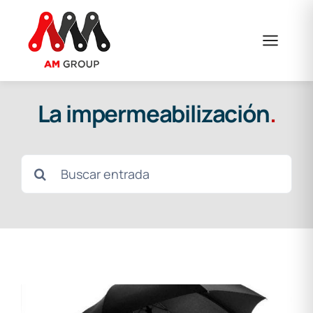
Saltar
al
contenido
La impermeabilización
.
Buscar: