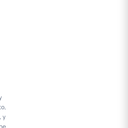
y
to,
, y
ene