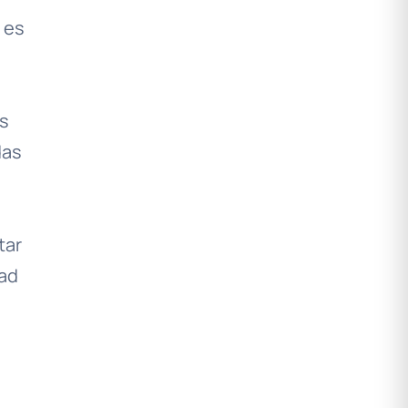
 es
as
das
tar
dad