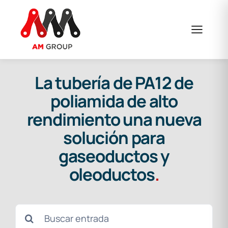
Saltar
al
contenido
La tubería de PA12 de
poliamida de alto
rendimiento una nueva
solución para
gaseoductos y
oleoductos
.
Buscar: