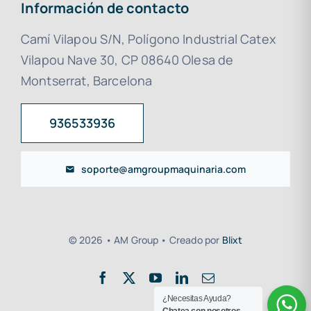
Información de contacto
Camí Vilapou S/N, Polígono Industrial Catex
Vilapou Nave 30, CP 08640 Olesa de
Montserrat, Barcelona
936533936
soporte@amgroupmaquinaria.com
© 2026 • AM Group • Creado por
Blixt
¿Necesitas Ayuda?