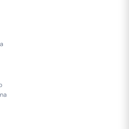
na
o
una