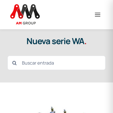
Saltar
al
contenido
Nueva serie WA
.
Buscar: