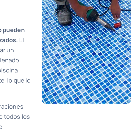
o pueden
izados.
El
rar un
llenado
piscina
, lo que lo
araciones
e todos los
e