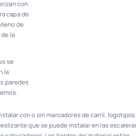
erizan con
ra capa de
elleno de
 de la
vo se
n la
as paredes
tremos.
talar con o sin marcadores de carril, logotipos
eslizante que se puede instalar en las escalera
o salpicaderos. Los bordes del material están