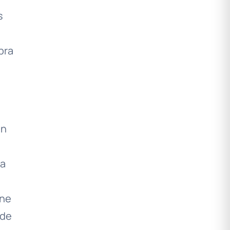
s
bra
on
la
ene
 de