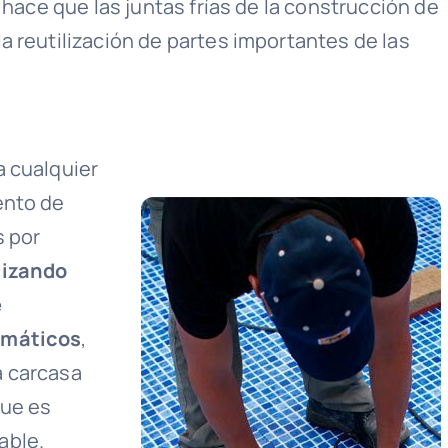
 hace que las juntas frías de la construcción de
a reutilización de partes importantes de las
a cualquier
ento de
 por
lizando
e
omáticos
,
a carcasa
que es
able.