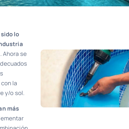
sido lo
industria
s
. Ahora se
 adecuados
as
 con la
e y/o sol.
dan más
lementar
ombinación