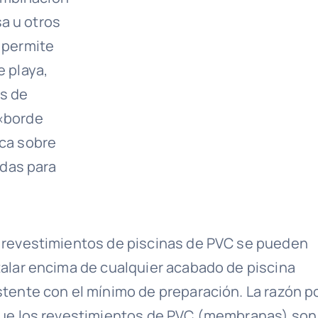
a u otros
e permite
e playa,
s de
 «borde
oca sobre
das para
 revestimientos de piscinas de PVC se pueden
talar encima de cualquier acabado de piscina
stente con el mínimo de preparación. La razón p
que los revestimientos de PVC (membranas) son