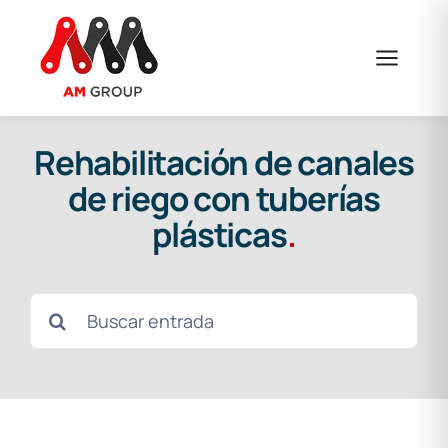
Saltar
al
contenido
Rehabilitación de canales
de riego con tuberías
plásticas
.
Buscar: