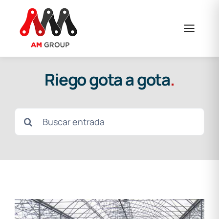
Saltar
al
contenido
Riego gota a gota
.
Buscar: