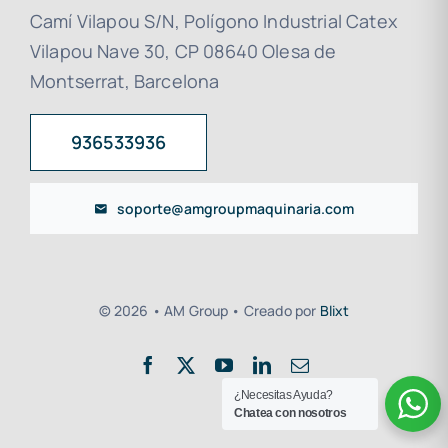
Camí Vilapou S/N, Polígono Industrial Catex
Vilapou Nave 30, CP 08640 Olesa de
Montserrat, Barcelona
936533936
soporte@amgroupmaquinaria.com
© 2026 • AM Group • Creado por
Blixt
¿Necesitas Ayuda?
Chatea con nosotros