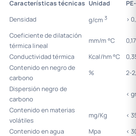
Características técnicas
Unidad
PE
3
Densidad
> 0
g/cm
Coeficiente de dilatación
mm/m °C
0,1
térmica lineal
Conductividad térmica
Kcal/hm °C
0,3
Contenido en negro de
%
2-2
carbono
Dispersión negro de
< g
carbono
Contenido en materias
mg/Kg
< 3
volátiles
Contenido en agua
Mpa
< 3