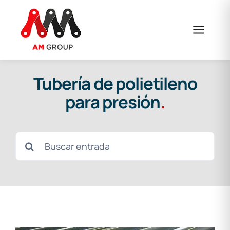
Saltar
al
contenido
Tubería de polietileno
para presión
.
Buscar: