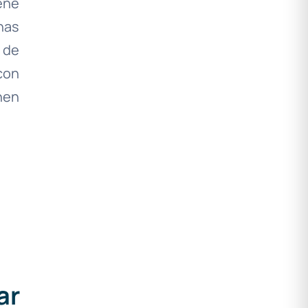
ene
nas
 de
con
nen
ar