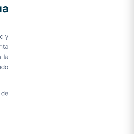
ua
ad y
nta
 la
ndo
 de