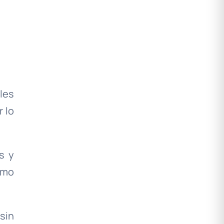
les
 lo
s y
omo
sin