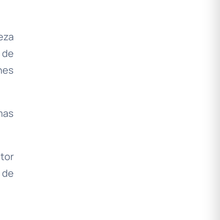
eza
 de
nes
mas
tor
 de