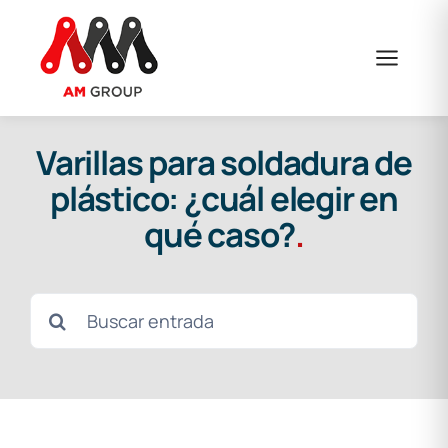
Saltar
al
contenido
Varillas para soldadura de
plástico: ¿cuál elegir en
qué caso?
.
Buscar: