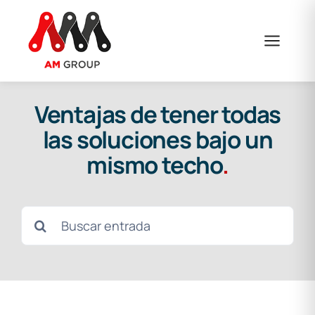
Saltar
al
contenido
Ventajas de tener todas
las soluciones bajo un
mismo techo
.
Buscar: