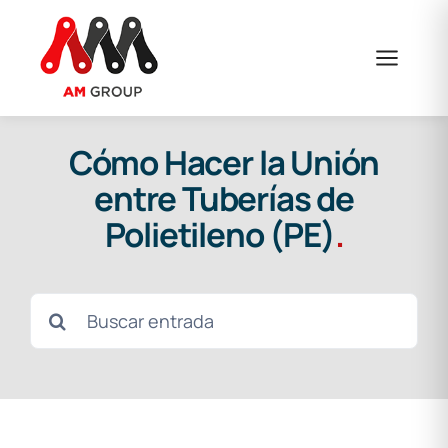
Skip
to
content
Cómo Hacer la Unión
entre Tuberías de
Polietileno (PE)
.
Search
for: