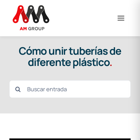
Skip
to
content
Cómo unir tuberías de
diferente plástico
.
Search
for: