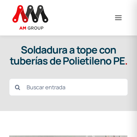
Saltar
al
contenido
Soldadura a tope con
tuberías de Polietileno PE
.
Buscar: